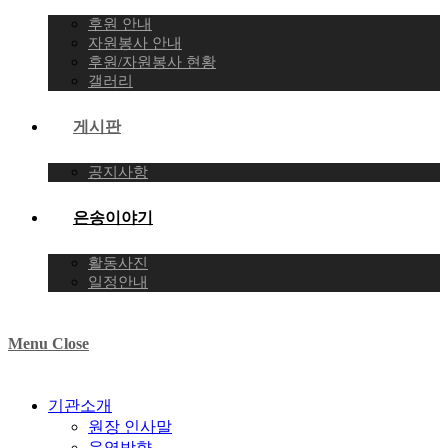
후원 안내
자원봉사 안내
후원/자원봉사 현황
갤러리
게시판
공지사항
은송이야기
활동사진
일정안내
Menu
Close
기관소개
원장 인사말
운영방향