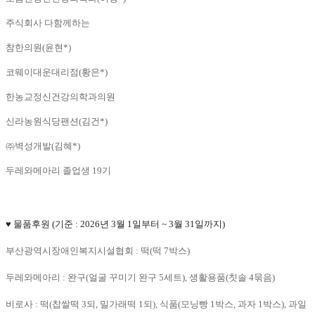
주식회사 다함께하는
참한의원(윤현*)
코웨이대운대리점(황은*)
한농교정신건강의학과의원
신라농원식당팬션(김건*)
㈜벽성개발(김혜*)
두레와메아리 졸업생 19기
♥ 물품후원
(기준 : 2026년 3월 1일부터 ~ 3월 31일까지)
부산광역시장애인복지시설협회 : 떡(떡 7박스)
두레와메아리 : 완구(얼굴 꾸미기 완구 5세트), 생활용품(칫솔 4묶음)
비로사 : 떡(찹쌀떡 3되, 밀가래떡 1되), 식품(모닝빵 1박스, 과자 1박스), 과일