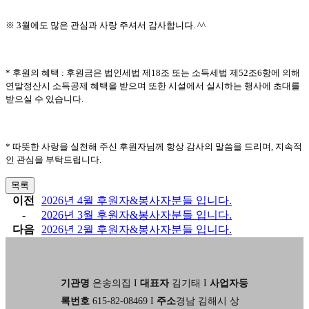
※ 3
월에도 많은 관심과 사랑 주셔서 감사합니다
. ^^
*
후원의 혜택
:
후원금은 법인세법 제
18
조 또는 소득세법 제
52
조
6
항에 의해
연말정산시 소득공제 혜택을 받으며 또한 시설에서 실시하는 행사에 초대를
받으실 수 있습니다
.
*
따뜻한 사랑을 실천해 주신 후원자님께 항상 감사의 말씀을 드리며
,
지속적
인 관심을 부탁드립니다
.
목록
이전
2026년 4월 후원자&봉사자분들 입니다.
-
2026년 3월 후원자&봉사자분들 입니다.
다음
2026년 2월 후원자&봉사자분들 입니다.
기관명
은송의집 I
대표자
김기태 I
사업자등
록번호
615-82-08469 I
주소
경남 김해시 상