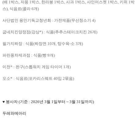
(배 1박스, 자몽 1박스, 한라봉 1박스, 사과 1박스, 샤인머스켓 1박스, 키위 1박
스), 식음료(콜라 6개)
사단법인 용인기독교청년회 : 가전제품(무선청소기 4)
굽네치킨양정점(강상*) : 식품(추추스테이크치킨 26개)
필가지짜장 : 식품(짜장면 10개, 탕수육-소 3개)
파란풍차제과점 : 식품(빵 9개)
이천* : 완구(스톱워치 게임 타이머 1개)
오소* : 식음료(포카리스웨트 40입 2묶음)
♥
봉사자
(기준 : 2026년 3월 1일부터 ~ 3월 31일까지)
두레와메아리