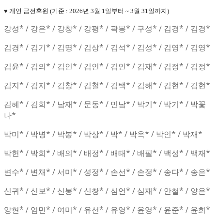
♥ 개인 금전후원
(기준 : 2026년 3월 1일부터 ~ 3월 31일까지)
강성* / 강은* / 강창* / 강평* / 곽봉* / 구성* / 김경* / 김경*
김경* / 김기* / 김명* / 김상* / 김석* / 김성* / 김영* / 김영*
김윤* / 김의* / 김인* / 김인* / 김인* / 김재* / 김정* / 김정*
김지* / 김지* / 김창* / 김철* / 김택* / 김해* / 김현* / 김현*
김혜* / 김희* / 남재* / 문동* / 민남* / 박기* / 박기* / 박꽃
나*
박미* / 박병* / 박봉* / 박상* / 박* / 박옥* / 박인* / 박재*
박헌* / 박희* / 배의* / 배정* / 배태* / 배필* / 백성* / 백재*
변수* / 변채* / 서미* / 성정* / 손선* / 손정* / 송다* / 송은*
신귀* / 신보* / 신봉* / 신창* / 심언* / 심재* / 안철* / 양은*
양현* / 엄민* / 여미* / 유선* / 유영* / 윤영* / 윤준* / 윤희*