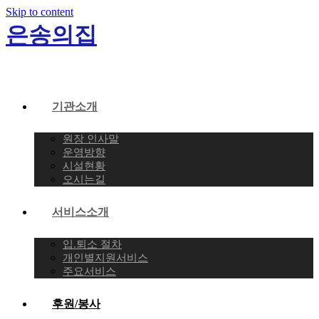
Skip to content
은송의집
기관소개
원장 인사말
운영방향
시설현황
오시는길
서비스소개
입.퇴소 절차
개인별지원서비스
주요서비스
후원/봉사