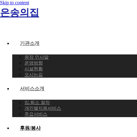
Skip to content
은송의집
기관소개
원장 인사말
운영방향
시설현황
오시는길
서비스소개
입.퇴소 절차
개인별지원서비스
주요서비스
후원/봉사