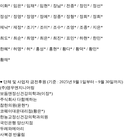
이화* / 임은* / 임채* / 임현* / 장남* / 전종* / 정민* / 정선*
정성* / 정영* / 정영* / 정예* / 정종* / 정형* / 정희* / 정희*
제낙* / 제정* / 조기* / 조미* / 조수* / 조영* / 조종* / 지은*
최도* / 최순* / 최영* / 최은* / 최진* / 표민* / 하현* / 한민*
한혜* / 허명* / 허* / 홍성* / 홍현* / 황다* / 황덕* / 황민*
황재*
♥ 단체 및 사업자 금전후원
(기준 : 2025년 9월 1일부터 ~ 9월 30일까지)
(주)영우엔지니어링
보듬앤정신건강의학과(이장*)
주식회사 다함께하는
참한의원(윤현*)
코웨이대운대리점(황은*)
한농교정신건강의학과의원
국민은행 양산지점
두레와메아리
사복경 반올림