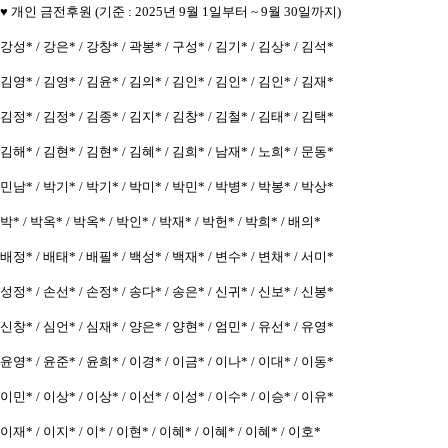
♥ 개인 금전후원
(기준 : 2025년 9월 1일부터 ~ 9월 30일까지)
강성* / 강은* / 강창* / 곽봉* / 구성* / 김기* / 김상* / 김석*
김영* / 김영* / 김윤* / 김의* / 김인* / 김인* / 김인* / 김재*
김정* / 김정* / 김종* / 김지* / 김창* / 김철* / 김태* / 김택*
김해* / 김현* / 김현* / 김혜* / 김희* / 남재* / 노희* / 문동*
민남* / 박기* / 박기* / 박미* / 박민* / 박병* / 박봉* / 박상*
박* / 박옥* / 박옥* / 박인* / 박재* / 박헌* / 박희* / 배의*
배정* / 배태* / 배필* / 백성* / 백재* / 변수* / 변채* / 서미*
성정* / 손선* / 손정* / 송다* / 송은* / 신귀* / 신보* / 신봉*
신창* / 심언* / 심재* / 양은* / 양현* / 엄민* / 유선* / 유영*
윤영* / 윤준* / 윤희* / 이경* / 이금* / 이나* / 이대* / 이동*
이민* / 이상* / 이상* / 이선* / 이성* / 이수* / 이승* / 이유*
이재* / 이지* / 이* / 이현* / 이혜* / 이혜* / 이혜* / 이호*