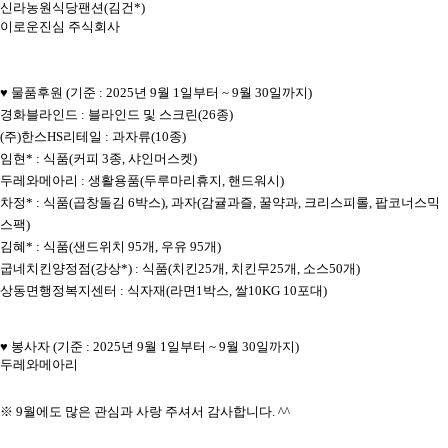
신라농원식당팬션(김건*)
이로운진심 주식회사
♥ 물품후원
(기준 : 2025년 9월 1일부터 ~ 9월 30일까지)
경화블라인드 : 블라인드 및 스크린(26종)
(주)한스HS리테일 : 과자류(10종)
임현* : 식품(커피 3종, 샤인머스켓)
두레와메아리 : 생활용품(두루마리휴지, 핸드워시)
차정* : 식품(곱창돌김 6박스), 과자(감귤과즐, 꿀약과, 크리스피롤, 팝코너스믹
스팩)
김혜* : 식품(샌드위치 95개, 우유 95개)
굽네치킨양정점(강상*) : 식품(치킨25개, 치킨무25개, 소스50개)
상동면행정복지센터 : 식자재(라면1박스, 쌀10KG 10포대)
♥
봉사자
(기준 : 2025년 9월 1일부터 ~ 9월 30일까지)
두레와메아리
※
9
월에도 많은 관심과 사랑 주셔서 감사합니다
. ^^