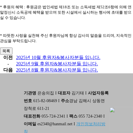
*
후원의 혜택
:
후원금은 법인세법 제
18
조 또는 소득세법 제
52
조
6
항에 의해 연
말정산시 소득공제 혜택을 받으며 또한 시설에서 실시하는 행사에 초대를 받으
실 수 있습니다
.
*
따뜻한 사랑을 실천해 주신 후원자님께 항상 감사의 말씀을 드리며
,
지속적인
관심을 부탁드립니다
.
목록
이전
2025년 10월 후원자&봉사자분들 입니다.
-
2025년 9월 후원자&봉사자분들 입니다.
다음
2025년 8월 후원자&봉사자분들 입니다.
기관명
은송의집 I
대표자
김기태 I
사업자등록
번호
615-82-08469 I
주소
경남 김해시 상동면
장척로 611-21
대표전화
055-724-2341 I
팩스
055 724-2340 I
이메일
es2340@hanmail.net I
개인정보처리방
침