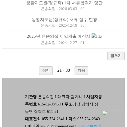
생활지도원(정규직) 1차 서류합격자 명단
은송의집
2026-03-03
82
생활지도원(정규직) 서류 접수 현황
은송의집
2025-12-18
90
2025년 은송의집 세입세출 예산서
은송의집
2024-12-27
91
글쓰기
21 - 30
이전
다음
기관명
은송의집 I
대표자
김기태 I
사업자등
록번호
615-82-08469 I
주소
경남 김해시 상
동면 장척로 611-21
대표전화
055-724-2341 I
팩스
055 724-2340
I
이메일
es2340@hanmail.net I
개인정보처리