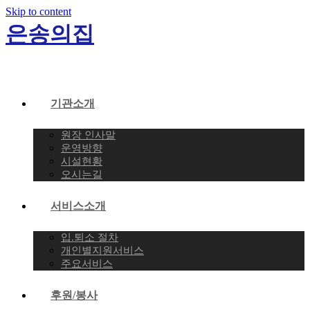
Skip to content
은송의집
기관소개
원장 인사말
운영방향
시설현황
오시는길
서비스소개
입.퇴소 절차
개인별지원서비스
주요서비스
후원/봉사