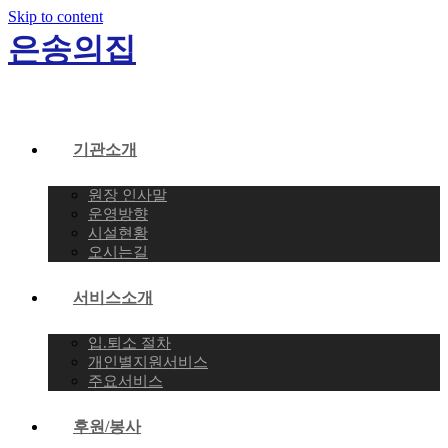
Skip to content
은송의집
기관소개
원장 인사말
운영방향
시설현황
오시는길
서비스소개
입.퇴소 절차
개인별지원서비스
주요서비스
후원/봉사