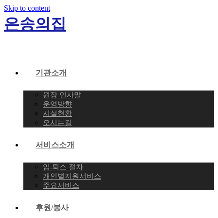
Skip to content
은송의집
기관소개
원장 인사말
운영방향
시설현황
오시는길
서비스소개
입.퇴소 절차
개인별지원서비스
주요서비스
후원/봉사