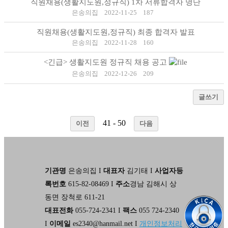
직원채용(생활지도원,정규직) 1차 서류합격자 명단
은송의집
2022-11-25
187
직원채용(생활지도원,정규직) 최종 합격자 발표
은송의집
2022-11-28
160
<긴급> 생활지도원 정규직 채용 공고
은송의집
2022-12-26
209
글쓰기
41 - 50
이전
다음
기관명
은송의집 I
대표자
김기태 I
사업자등
록번호
615-82-08469 I
주소
경남 김해시 상
동면 장척로 611-21
대표전화
055-724-2341 I
팩스
055 724-2340
I
이메일
es2340@hanmail.net I
개인정보처리