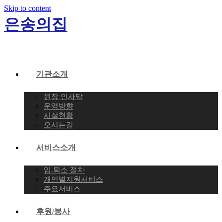
Skip to content
은송의집
기관소개
원장 인사말
운영방향
시설현황
오시는길
서비스소개
입.퇴소 절차
개인별지원서비스
주요서비스
후원/봉사