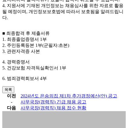
4.
지원서에 기재된 개인정보는 채용심사를 위한 자료로 활용
될 예정이며
,
개인정보보호법에 따라서 보호됨을 알려드립니
다
.
■
최종합격 후 제출서류
1.
최종졸업증명서
1
부
2.
주민등록등본
1
부
(
군필자
:
초본
)
3.
관련자격증 사본
4.
경력증명서
5.
건강보험 자격득실확인서
1
부
6.
범죄경력회보서
4
부
목록
이전
2024년도 은송의집 제1차 추가경정예산(안) 공고
-
사무국장(경력직) 긴급 채용 공고
다음
사무국장(경력직) 채용 접수 현황