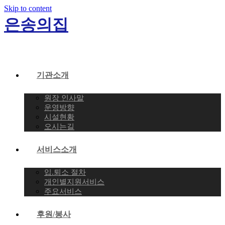
Skip to content
은송의집
기관소개
원장 인사말
운영방향
시설현황
오시는길
서비스소개
입.퇴소 절차
개인별지원서비스
주요서비스
후원/봉사