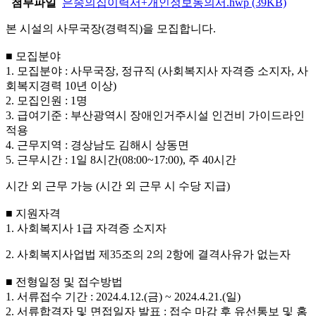
첨부파일
은송의집이력서+개인정보동의서.hwp
(39KB)
본 시설의 사무국장
(
경력직
)
을 모집합니다
.
■
모집분야
1.
모집분야
:
사무국장
,
정규직
(
사회복지사 자격증 소지자, 사
회복지경력 10년 이상
)
2.
모집인원
: 1
명
3.
급여기준
:
부산광역시 장애인거주시설 인건비 가이드라인
적용
4.
근무지역
:
경상남도 김해시 상동면
5.
근무시간
: 1
일
8
시간
(08:00~17:00),
주
40
시간
시간 외 근무 가능
(
시간 외 근무 시 수당 지급
)
■
지원자격
1.
사회복지사 1급 자격증 소지자
2.
사회복지사업법 제
35
조의
2
의
2
항에 결격사유가 없는자
■
전형일정 및 접수방법
1.
서류접수 기간
: 2024.4.12.(
금
) ~ 2024.4.21.(
일
)
2.
서류합격자 및 면접일자 발표
:
접수 마감 후 유선통보 및 홈