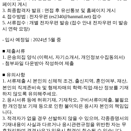
페이지 게시
3.
최종합격자 발표
:
면접 후 유선통보 및 홈페이지 게시
4.
접수방법
:
전자우편
(es2340@hanmail.net)
접수
5.
서류접수
:
개별 전자우편 발송
(
접수 안내 전자우편 미 발송
시 연락 요망
)
-
입사 예정일
: 2024
년
5
월 중
■
제출서류
1.
은송의집 양식
(
이력서
,
자기소개서
,
개인정보수집동의서
)
-
첨부파일 다운받아 작성하여 제출
■
유의사항
1.
서류제출 시 본인의 신체적 조건
,
출신지역
,
혼인여부
,
재산
,
본인의 직계존비속 및 형제자매의 학력
‧
직업
‧
재산 정보를 기재
하지 않도록 유의해주세요
.
2.
응시서류 등에 허위기재
,
기재착오
,
구비서류미제출
,
불필요
한 개인정보 기재 등으로 인한 불이익은 응시자 본인의 책임입
니다
.
3.
적격자가 없을 경우 선발하지 않을 수 있으며
,
각종증명서의
기재내용이 사실과 다르거나 응시관련규정을 위반한 자는 무
효처리하며 결격사유가 있을시 합격이 취소될 수 있습니다
.