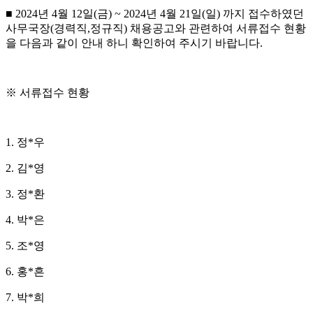
■
2024
년
4
월
12
일
(
금
) ~ 2024
년
4
월
21
일
(
일
)
까지 접수하였던
사무국장
(
경력직
,
정규직
)
채용공고와 관련하여 서류접수 현황
을 다음과 같이 안내 하니 확인하여 주시기 바랍니다
.
※
서류접수 현황
1. 정
*
우
2.
김
*
영
3.
정
*
환
4.
박
*
은
5.
조
*
영
6.
홍
*
흔
7.
박
*
희