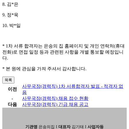
8.
김
*
은
9.
정
*
욱
10.
박
*
일
* 1
차 서류 합격자는
은송의 집 홈페이지 및 개인 연락처
(
휴대
전화
)
로 면접 일정 등과 관련된 사항을 개별 통보할 예정입니
다
.
*
본 원에 관심을 가져 주셔서 감사합니다
.
목록
사무국장(경력직) 1차 서류합격자 발표 - 적격자 없
이전
음
-
사무국장(경력직) 채용 접수 현황
다음
사무국장(경력직) 긴급 채용 공고
기관명
은송의집 I
대표자
김기태 I
사업자등