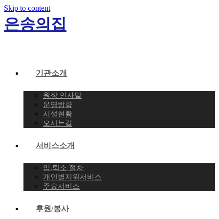
Skip to content
은송의집
기관소개
원장 인사말
운영방향
시설현황
오시는길
서비스소개
입.퇴소 절차
개인별지원서비스
주요서비스
후원/봉사