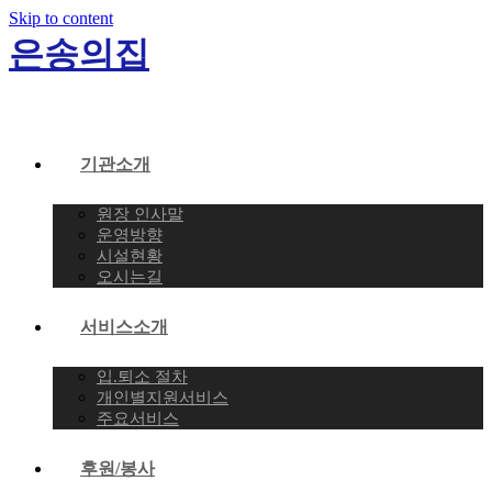
Skip to content
은송의집
기관소개
원장 인사말
운영방향
시설현황
오시는길
서비스소개
입.퇴소 절차
개인별지원서비스
주요서비스
후원/봉사