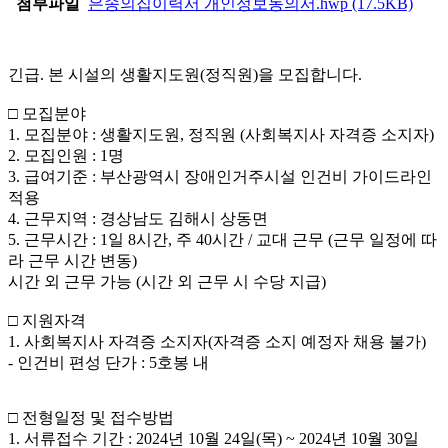
첨부파일
은송의집이력서 개인정보동의서.hwp
(17.5KB)
긴급
.
본 시설의 생활지도원
(
정직원
)
을 모집합니다
.
□
모집분야
1.
모집분야
:
생활지도원
,
정직원
(
사회복지사 자격증 소지자
)
2.
모집인원
: 1
명
3.
급여기준
:
부산광역시 장애인거주시설 인건비 가이드라인
적용
4.
근무지역
:
경상남도 김해시 상동면
5.
근무시간
: 1
일
8
시간
,
주
40
시간
/
교대 근무
(
근무 일정에 따
라 근무 시간 변동
)
시간 외 근무 가능
(
시간 외 근무 시 수당 지급
)
□
지원자격
1.
사회복지사 자격증 소지자
(
자격증 소지 예정자 채용 불가
)
-
인건비 편성 단가
: 5
호봉 내
□
전형일정 및 접수방법
1.
서류접수 기간
: 2024
년
10
월
24
일
(목
) ~ 2024
년
10
월 30
일