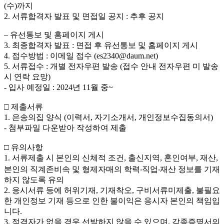
(수
)
까지
2.
서류합격자 발표 및 면접일 공지
:
추후 공지
–
유선통보 및 홈페이지 게시
3.
최종합격자 발표
:
면접 후 유선통보 및 홈페이지 게시
4.
접수방법
:
이메일 접수
(es2340@daum.net)
5.
서류접수
:
개별 전자우편 발송
(
접수 안내 전자우편 미 발송
시 연락 요망
)
-
입사 예정일
: 2024
년
11
월 중
~
□
제출서류
1.
은송의집 양식
(
이력서
,
자기소개서
,
개인정보수집동의서
)
-
첨부파일 다운받아 작성하여 제출
□
유의사항
1.
서류제출 시 본인의 신체적 조건
,
출신지역
,
혼인여부
,
재산
,
본인의 직계존비속 및 형제자매의 학력
‧
직업
‧
재산 정보를 기재
하지 않도록 유의
2.
응시서류 등에 허위기재
,
기재착오
,
구비서류미제출
,
불필요
한 개인정보 기재 등으로 인한 불이익은 응시자 본인의 책임입
니다
.
3.
적격자가 없을 경우 선발하지 않을 수 있으며
,
각종증명서의