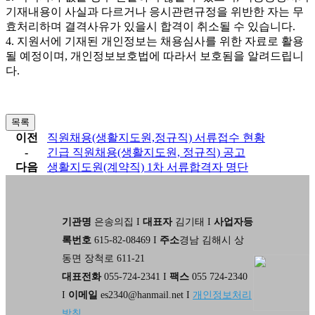
기재내용이 사실과 다르거나 응시관련규정을 위반한 자는 무
효처리하며 결격사유가 있을시 합격이 취소될 수 있습니다
.
4.
지원서에 기재된 개인정보는 채용심사를 위한 자료로 활용
될 예정이며
,
개인정보보호법에 따라서 보호됨을 알려드립니
다
.
목록
이전
직원채용(생활지도원,정규직) 서류접수 현황
-
긴급 직원채용(생활지도원, 정규직) 공고
다음
생활지도원(계약직) 1차 서류합격자 명단
기관명
은송의집 I
대표자
김기태 I
사업자등
록번호
615-82-08469 I
주소
경남 김해시 상
동면 장척로 611-21
대표전화
055-724-2341 I
팩스
055 724-2340
I
이메일
es2340@hanmail.net I
개인정보처리
방침