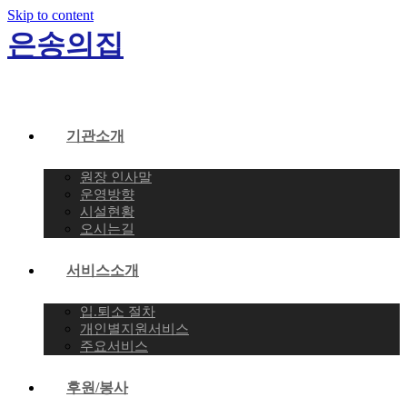
Skip to content
은송의집
기관소개
원장 인사말
운영방향
시설현황
오시는길
서비스소개
입.퇴소 절차
개인별지원서비스
주요서비스
후원/봉사