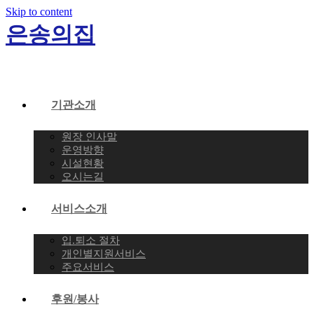
Skip to content
은송의집
기관소개
원장 인사말
운영방향
시설현황
오시는길
서비스소개
입.퇴소 절차
개인별지원서비스
주요서비스
후원/봉사