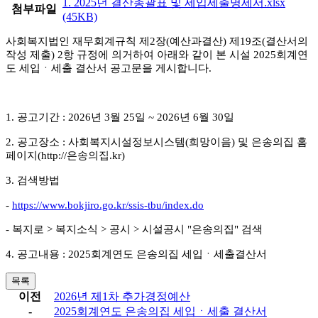
1. 2025년 결산총괄표 및 세입세출명세서.xlsx
첨부파일
(45KB)
사회복지법인 재무회계규칙 제
2
장
(
예산과결산
)
제
19
조
(
결산서의
작성 제출
) 2
항 규정에 의거하여 아래와 같이 본 시설
2025
회계연
도 세입ㆍ세출 결산서 공고문을 게시합니다
.
1.
공고기간
: 2026
년
3
월
25
일
~ 2026
년
6
월
30
일
2.
공고장소
:
사회복지시설정보시스템
(
희망이음
)
및 은송의집 홈
페이지
(http://
은송의집
.kr)
3.
검색방법
-
https://www.bokjiro.go.kr/ssis-tbu/index.do
-
복지로
>
복지소식
>
공시
>
시설공시
"
은송의집
"
검색
4.
공고내용
: 2025
회계연도 은송의집 세입ㆍ세출결산서
목록
이전
2026년 제1차 추가경정예산
-
2025회계연도 은송의집 세입ㆍ세출 결산서