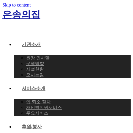
Skip to content
은송의집
기관소개
원장 인사말
운영방향
시설현황
오시는길
서비스소개
입.퇴소 절차
개인별지원서비스
주요서비스
후원/봉사