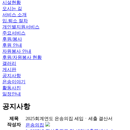
시설현황
오시는 길
서비스 소개
입.퇴소 절차
개인별지원서비스
주요서비스
후원/봉사
후원 안내
자원봉사 안내
후원/자원봉사 현황
갤러리
게시판
공지사항
은송이야기
활동사진
일정안내
공지사항
제목
2025회계연도 은송의집 세입ㆍ세출 결산서
작성자
은송의집