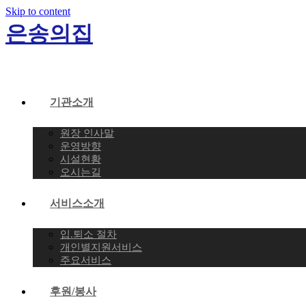
Skip to content
은송의집
기관소개
원장 인사말
운영방향
시설현황
오시는길
서비스소개
입.퇴소 절차
개인별지원서비스
주요서비스
후원/봉사