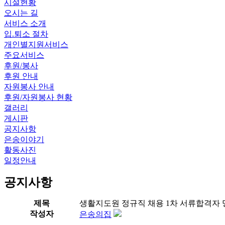
시설현황
오시는 길
서비스 소개
입.퇴소 절차
개인별지원서비스
주요서비스
후원/봉사
후원 안내
자원봉사 안내
후원/자원봉사 현황
갤러리
게시판
공지사항
은송이야기
활동사진
일정안내
공지사항
제목
생활지도원 정규직 채용 1차 서류합격자 
작성자
은송의집