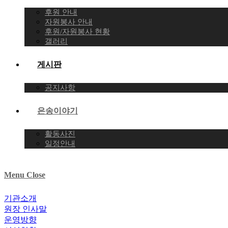
후원 안내
자원봉사 안내
후원/자원봉사 현황
갤러리
게시판
공지사항
은송이야기
활동사진
일정안내
Menu
Close
기관소개
원장 인사말
운영방향