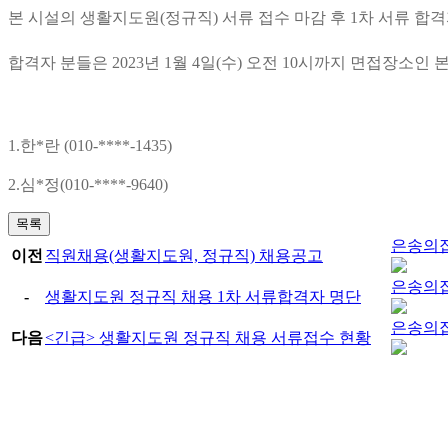
본 시설의 생활지도원
(
정규직
)
서류 접수 마감 후
1
차 서류 합
합격자 분들은
2023
년 1
월 4
일(수) 오전 10시
까지 면접장소인 본
1.한*란 (010-****-1435)
2.심*정(010-****-9640)
목록
은송의
이전
직원채용(생활지도원, 정규직) 채용공고
은송의
-
생활지도원 정규직 채용 1차 서류합격자 명단
은송의
다음
<긴급> 생활지도원 정규직 채용 서류접수 현황