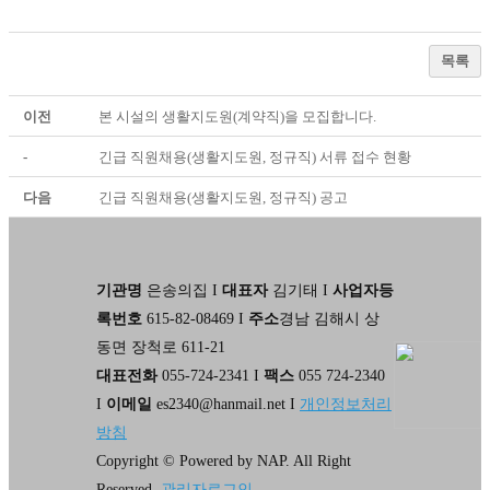
목록
이전
본 시설의 생활지도원(계약직)을 모집합니다.
-
긴급 직원채용(생활지도원, 정규직) 서류 접수 현황
다음
긴급 직원채용(생활지도원, 정규직) 공고
기관명
은송의집 I
대표자
김기태 I
사업자등
록번호
615-82-08469 I
주소
경남 김해시 상
동면 장척로 611-21
대표전화
055-724-2341 I
팩스
055 724-2340
I
이메일
es2340@hanmail.net I
개인정보처리
방침
Copyright © Powered by NAP. All Right
Reserved.
관리자로그인