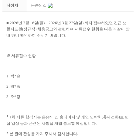
작성자
은송의집
3
22
■
2026
년
월 16일
(
월
) ~ 2026
년
3
월
일
(
일
)
까지 접수하였던 긴급 생
활지도원
(정규
직
)
채용공고와 관련하여 서류접수 현황을 다음과 같이 안
내 하니 확인하여 주시기 바랍니다
.
※
서류접수 현황
1.
박*은
2. 박*숙
3. 오*경
* 1
(
)
차 서류 합격자는 은송의 집 홈페이지 및 개인 연락처
휴대전화
로 면
.
접 일정 등과 관련된 사항을 개별 통보할 예정입니다
*
.
본 원에 관심을 가져 주셔서 감사합니다