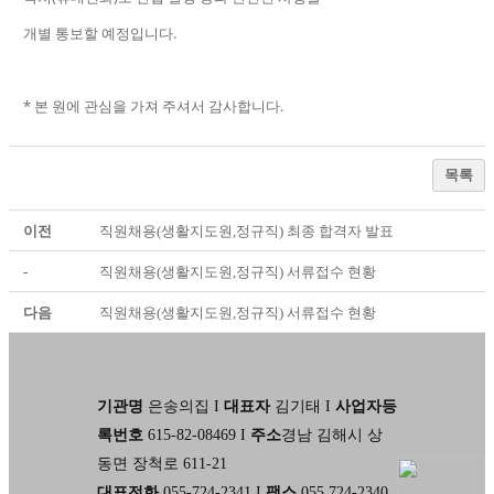
개별 통보할 예정입니다.
* 본 원에 관심을 가져 주셔서 감사합니다.
목록
이전
직원채용(생활지도원,정규직) 최종 합격자 발표
-
직원채용(생활지도원,정규직) 서류접수 현황
다음
직원채용(생활지도원,정규직) 서류접수 현황
기관명
은송의집 I
대표자
김기태 I
사업자등
록번호
615-82-08469 I
주소
경남 김해시 상
동면 장척로 611-21
대표전화
055-724-2341 I
팩스
055 724-2340