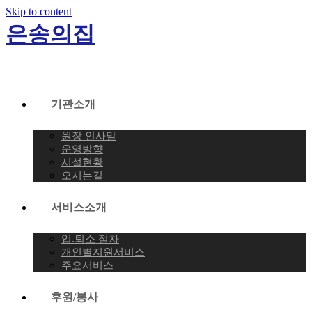
Skip to content
은송의집
기관소개
원장 인사말
운영방향
시설현황
오시는길
서비스소개
입.퇴소 절차
개인별지원서비스
주요서비스
후원/봉사